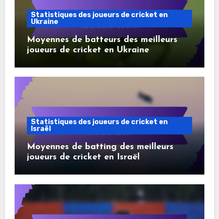
Statistiques des joueurs de cricket en
Ukraine
Moyennes de batteurs des meilleurs
joueurs de cricket en Ukraine
Statistiques des joueurs de cricket en
Israël
Moyennes de batting des meilleurs
joueurs de cricket en Israël