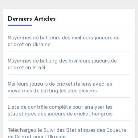
Derniers Articles
Moyennes de batteurs des meilleurs joueurs de
cricket en Ukraine
Moyennes de batting des meilleurs joueurs de
cricket en Israël
Meilleurs joueurs de cricket italiens avec les
moyennes de batting les plus élevées
Liste de contrôle complète pour analyser les
statistiques des joueurs de cricket hongrois
Téléchargez le Suivi des Statistiques des Joueurs
de Cricket pour l’Ukraine