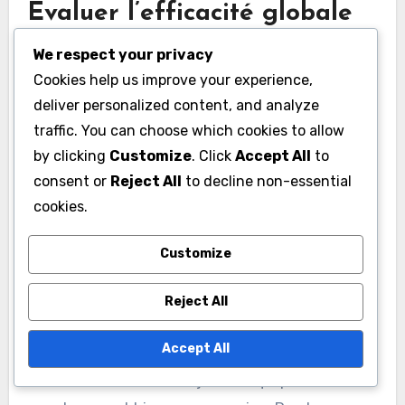
batteurs, ce qui les rend plus susceptibles
d’exécuter des run-outs réussis. Suivre ces
We respect your privacy
statistiques peut aider à identifier les joueurs
Cookies help us improve your experience,
qui sont des changeurs de jeu dans des
deliver personalized content, and analyze
situations serrées.
traffic. You can choose which cookies to allow
by clicking
Customize
. Click
Accept All
to
Évaluer l’efficacité globale
consent or
Reject All
to decline non-essential
en fielding
cookies.
L’efficacité globale en fielding combine divers
Customize
indicateurs, y compris les attrapés, les run-outs
et les occasions manquées. Cette statistique
Reject All
fournit une vue complète des contributions
défensives d’un joueur. Dans le cricket hongrois,
Accept All
un taux d’efficacité en fielding supérieur à 75 %
est généralement considéré comme solide.