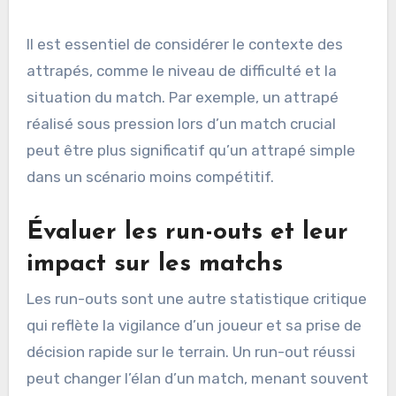
d’un joueur à saisir des opportunités et à
contribuer aux éliminations. Dans le cricket
hongrois, les joueurs sont souvent évalués en
fonction de leur taux de réussite d’attrapés, qui
peut varier de 60 % à 90 % selon l’expérience du
joueur et les conditions du match.
Il est essentiel de considérer le contexte des
attrapés, comme le niveau de difficulté et la
situation du match. Par exemple, un attrapé
réalisé sous pression lors d’un match crucial
peut être plus significatif qu’un attrapé simple
dans un scénario moins compétitif.
Évaluer les run-outs et leur