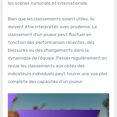
les scènes nationale et internationale.
Bien que les classements soient utiles, ils
doivent être interprétés avec prudence. Le
classement d’un joueur peut fluctuer en
fonction des performances récentes, des
blessures ou des changements dans la
dynamique de l’équipe. Passer régulièrement en
revue les classements aux côtés des
indicateurs individuels peut fournir une vue plus
complète des capacités d’un joueur.