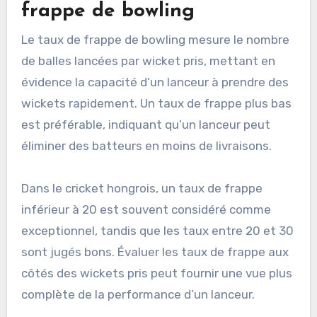
35 sont vues comme solides. Gardez à l’esprit
que les moyennes peuvent être influencées par
des facteurs tels que les conditions du terrain
et la qualité de l’équipe de batting affrontée.
Comprendre les taux de
frappe de bowling
Le taux de frappe de bowling mesure le nombre
de balles lancées par wicket pris, mettant en
évidence la capacité d’un lanceur à prendre des
wickets rapidement. Un taux de frappe plus bas
est préférable, indiquant qu’un lanceur peut
éliminer des batteurs en moins de livraisons.
Dans le cricket hongrois, un taux de frappe