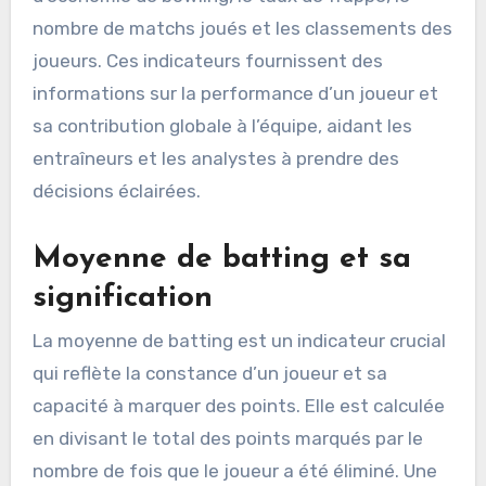
nombre de matchs joués et les classements des
joueurs. Ces indicateurs fournissent des
informations sur la performance d’un joueur et
sa contribution globale à l’équipe, aidant les
entraîneurs et les analystes à prendre des
décisions éclairées.
Moyenne de batting et sa
signification
La moyenne de batting est un indicateur crucial
qui reflète la constance d’un joueur et sa
capacité à marquer des points. Elle est calculée
en divisant le total des points marqués par le
nombre de fois que le joueur a été éliminé. Une