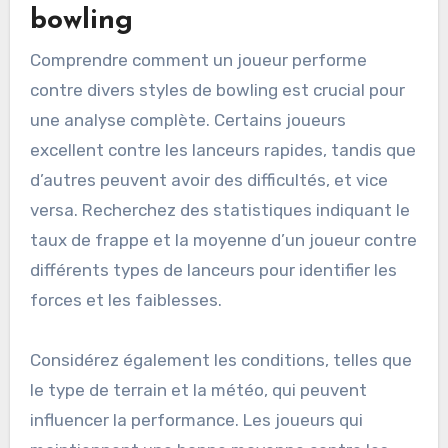
bowling
Comprendre comment un joueur performe
contre divers styles de bowling est crucial pour
une analyse complète. Certains joueurs
excellent contre les lanceurs rapides, tandis que
d’autres peuvent avoir des difficultés, et vice
versa. Recherchez des statistiques indiquant le
taux de frappe et la moyenne d’un joueur contre
différents types de lanceurs pour identifier les
forces et les faiblesses.
Considérez également les conditions, telles que
le type de terrain et la météo, qui peuvent
influencer la performance. Les joueurs qui