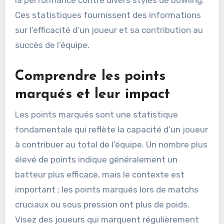
la performance contre divers styles de bowling.
Ces statistiques fournissent des informations
sur l’efficacité d’un joueur et sa contribution au
succès de l’équipe.
Comprendre les points
marqués et leur impact
Les points marqués sont une statistique
fondamentale qui reflète la capacité d’un joueur
à contribuer au total de l’équipe. Un nombre plus
élevé de points indique généralement un
batteur plus efficace, mais le contexte est
important ; les points marqués lors de matchs
cruciaux ou sous pression ont plus de poids.
Visez des joueurs qui marquent régulièrement