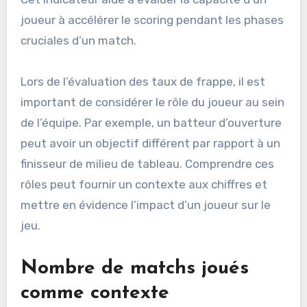
joueur à accélérer le scoring pendant les phases
cruciales d’un match.
Lors de l’évaluation des taux de frappe, il est
important de considérer le rôle du joueur au sein
de l’équipe. Par exemple, un batteur d’ouverture
peut avoir un objectif différent par rapport à un
finisseur de milieu de tableau. Comprendre ces
rôles peut fournir un contexte aux chiffres et
mettre en évidence l’impact d’un joueur sur le
jeu.
Nombre de matchs joués
comme contexte