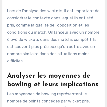
Les wickets pris sont une statistique
fondamentale qui indique la capacité d’un
lanceur à éliminer des batteurs. Dans le cricket
hongrois, cet indicateur est crucial car il reflète
l’impact d’un joueur sur le jeu et sa contribution
globale au succès de l’équipe.
Lors de l’analyse des wickets, il est important de
considérer le contexte dans lequel ils ont été
pris, comme la qualité de l’opposition et les
conditions du match. Un lanceur avec un nombre
élevé de wickets dans des matchs compétitifs
est souvent plus précieux qu’un autre avec un
nombre similaire dans des situations moins
difficiles.