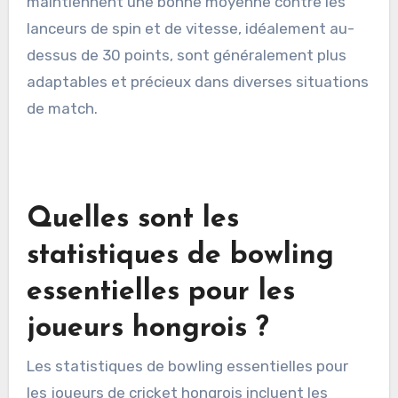
maintiennent une bonne moyenne contre les
lanceurs de spin et de vitesse, idéalement au-
dessus de 30 points, sont généralement plus
adaptables et précieux dans diverses situations
de match.
Quelles sont les