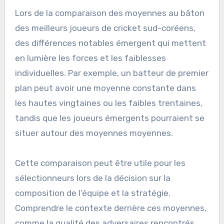
Lors de la comparaison des moyennes au bâton
des meilleurs joueurs de cricket sud-coréens,
des différences notables émergent qui mettent
en lumière les forces et les faiblesses
individuelles. Par exemple, un batteur de premier
plan peut avoir une moyenne constante dans
les hautes vingtaines ou les faibles trentaines,
tandis que les joueurs émergents pourraient se
situer autour des moyennes moyennes.
Cette comparaison peut être utile pour les
sélectionneurs lors de la décision sur la
composition de l’équipe et la stratégie.
Comprendre le contexte derrière ces moyennes,
comme la qualité des adversaires rencontrés,