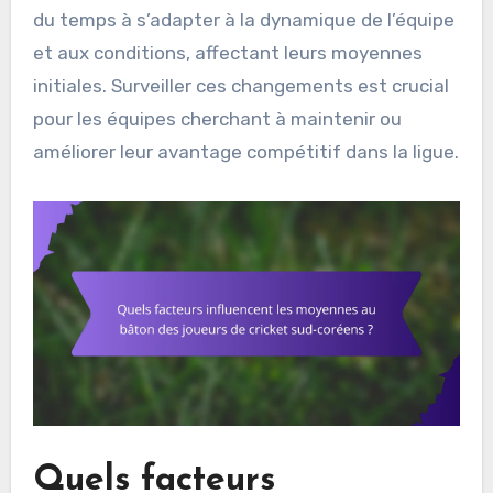
du temps à s’adapter à la dynamique de l’équipe
et aux conditions, affectant leurs moyennes
initiales. Surveiller ces changements est crucial
pour les équipes cherchant à maintenir ou
améliorer leur avantage compétitif dans la ligue.
Quels facteurs