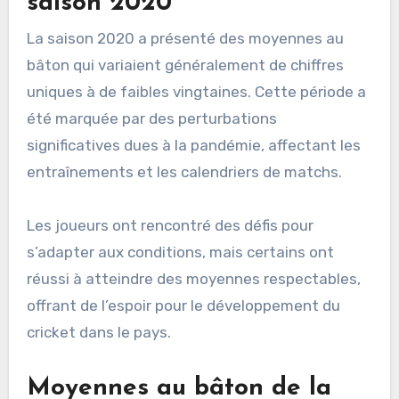
saison 2020
La saison 2020 a présenté des moyennes au
bâton qui variaient généralement de chiffres
uniques à de faibles vingtaines. Cette période a
été marquée par des perturbations
significatives dues à la pandémie, affectant les
entraînements et les calendriers de matchs.
Les joueurs ont rencontré des défis pour
s’adapter aux conditions, mais certains ont
réussi à atteindre des moyennes respectables,
offrant de l’espoir pour le développement du
cricket dans le pays.
Moyennes au bâton de la