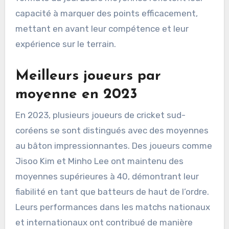
capacité à marquer des points efficacement,
mettant en avant leur compétence et leur
expérience sur le terrain.
Meilleurs joueurs par
moyenne en 2023
En 2023, plusieurs joueurs de cricket sud-
coréens se sont distingués avec des moyennes
au bâton impressionnantes. Des joueurs comme
Jisoo Kim et Minho Lee ont maintenu des
moyennes supérieures à 40, démontrant leur
fiabilité en tant que batteurs de haut de l’ordre.
Leurs performances dans les matchs nationaux
et internationaux ont contribué de manière