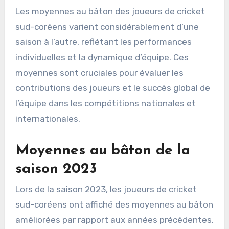
Les moyennes au bâton des joueurs de cricket
sud-coréens varient considérablement d’une
saison à l’autre, reflétant les performances
individuelles et la dynamique d’équipe. Ces
moyennes sont cruciales pour évaluer les
contributions des joueurs et le succès global de
l’équipe dans les compétitions nationales et
internationales.
Moyennes au bâton de la
saison 2023
Lors de la saison 2023, les joueurs de cricket
sud-coréens ont affiché des moyennes au bâton
améliorées par rapport aux années précédentes.