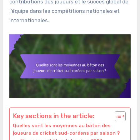
contributions des joueurs et le succès global de
l’équipe dans les compétitions nationales et
internationales.
Key sections in the article:
Quelles sont les moyennes au bâton des
joueurs de cricket sud-coréens par saison ?