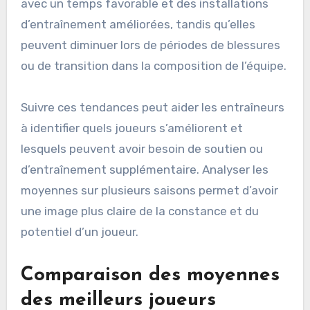
avec un temps favorable et des installations
d’entraînement améliorées, tandis qu’elles
peuvent diminuer lors de périodes de blessures
ou de transition dans la composition de l’équipe.
Suivre ces tendances peut aider les entraîneurs
à identifier quels joueurs s’améliorent et
lesquels peuvent avoir besoin de soutien ou
d’entraînement supplémentaire. Analyser les
moyennes sur plusieurs saisons permet d’avoir
une image plus claire de la constance et du
potentiel d’un joueur.
Comparaison des moyennes
des meilleurs joueurs