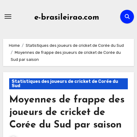
Skip
to
e-brasileirao.com
content
Home
Statistiques des joueurs de cricket de Corée du Sud
Moyennes de frappe des joueurs de cricket de Corée du
Sud par saison
Statistiques des joueurs de cricket de Corée du
Sud
Moyennes de frappe des
joueurs de cricket de
Corée du Sud par saison