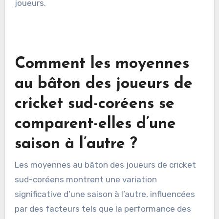
joueurs.
Comment les moyennes
au bâton des joueurs de
cricket sud-coréens se
comparent-elles d’une
saison à l’autre ?
Les moyennes au bâton des joueurs de cricket
sud-coréens montrent une variation
significative d’une saison à l’autre, influencées
par des facteurs tels que la performance des