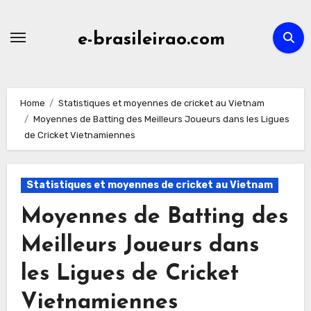
Skip
to
e-brasileirao.com
content
Home
Statistiques et moyennes de cricket au Vietnam
Moyennes de Batting des Meilleurs Joueurs dans les Ligues
de Cricket Vietnamiennes
Statistiques et moyennes de cricket au Vietnam
Moyennes de Batting des
Meilleurs Joueurs dans
les Ligues de Cricket
Vietnamiennes