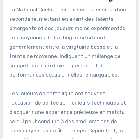
La National Cricket League sert de compétition
secondaire, mettant en avant des talents
émergents et des joueurs moins expérimentés.
Les moyennes de batting ici se situent
généralement entre la vingtaine basse et la
trentaine moyenne, indiquant un mélange de
compétences en développement et de
performances occasionnelles remarquables.
Les joueurs de cette ligue ont souvent
l’occasion de perfectionner leurs techniques et
d’acquérir une expérience précieuse en match,
ce qui peut conduire à des améliorations de
leurs moyennes au fil du temps. Cependant, la