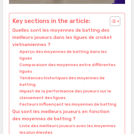
Key sections in the article:
Quelles sont les moyennes de batting des
meilleurs joueurs dans les ligues de cricket
vietnamiennes ?
Aperçu des moyennes de batting dans les
ligues
Comparaison des moyennes entre différentes
ligues
Tendances historiques des moyennes de
batting
Impact de la performance des joueurs sur le
classement des ligues
Facteurs influençant les moyennes de batting
Qui sont les meilleurs joueurs en fonction
des moyennes de batting ?
Liste des meilleurs joueurs avec les moyennes
les plus élevées