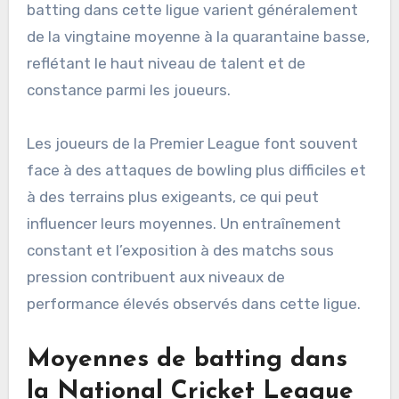
batting dans cette ligue varient généralement
de la vingtaine moyenne à la quarantaine basse,
reflétant le haut niveau de talent et de
constance parmi les joueurs.
Les joueurs de la Premier League font souvent
face à des attaques de bowling plus difficiles et
à des terrains plus exigeants, ce qui peut
influencer leurs moyennes. Un entraînement
constant et l’exposition à des matchs sous
pression contribuent aux niveaux de
performance élevés observés dans cette ligue.
Moyennes de batting dans
la National Cricket League