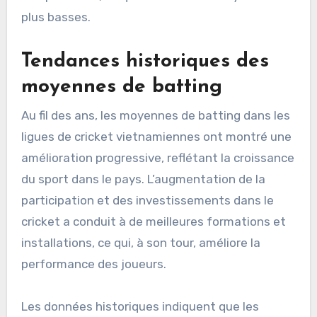
plus basses.
Tendances historiques des
moyennes de batting
Au fil des ans, les moyennes de batting dans les
ligues de cricket vietnamiennes ont montré une
amélioration progressive, reflétant la croissance
du sport dans le pays. L’augmentation de la
participation et des investissements dans le
cricket a conduit à de meilleures formations et
installations, ce qui, à son tour, améliore la
performance des joueurs.
Les données historiques indiquent que les