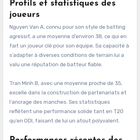
Profils et statistiques des
joueurs
Nguyen Van A, connu pour son style de batting
agressif, a une moyenne d’environ 38, ce qui en
fait un joueur clé pour son équipe. Sa capacité à
s’adapter à diverses conditions de terrain lui a
valu une réputation de batteur fiable.
Tran Minh B, avec une moyenne proche de 35,
excelle dans la construction de partenariats et
l’ancrage des manches. Ses statistiques
reflètent une performance solide tant en T20
qu’en ODI, faisant de lui un atout polyvalent.