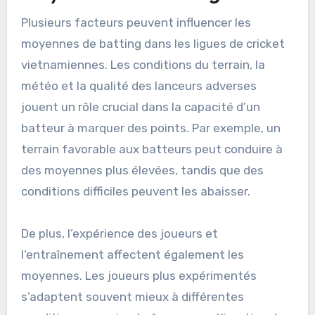
Plusieurs facteurs peuvent influencer les
moyennes de batting dans les ligues de cricket
vietnamiennes. Les conditions du terrain, la
météo et la qualité des lanceurs adverses
jouent un rôle crucial dans la capacité d’un
batteur à marquer des points. Par exemple, un
terrain favorable aux batteurs peut conduire à
des moyennes plus élevées, tandis que des
conditions difficiles peuvent les abaisser.
De plus, l’expérience des joueurs et
l’entraînement affectent également les
moyennes. Les joueurs plus expérimentés
s’adaptent souvent mieux à différentes