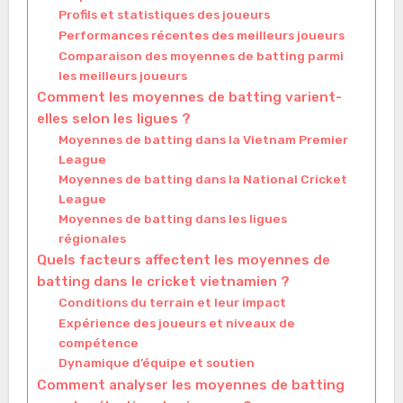
Profils et statistiques des joueurs
Performances récentes des meilleurs joueurs
Comparaison des moyennes de batting parmi
les meilleurs joueurs
Comment les moyennes de batting varient-
elles selon les ligues ?
Moyennes de batting dans la Vietnam Premier
League
Moyennes de batting dans la National Cricket
League
Moyennes de batting dans les ligues
régionales
Quels facteurs affectent les moyennes de
batting dans le cricket vietnamien ?
Conditions du terrain et leur impact
Expérience des joueurs et niveaux de
compétence
Dynamique d’équipe et soutien
Comment analyser les moyennes de batting