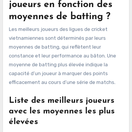
joueurs en fonction des
moyennes de batting ?
Les meilleurs joueurs des ligues de cricket
vietnamiennes sont déterminés par leurs
moyennes de batting, qui reflètent leur
constance et leur performance au bâton. Une
moyenne de batting plus élevée indique la
capacité d’un joueur à marquer des points
efficacement au cours d’une série de matchs.
Liste des meilleurs joueurs
avec les moyennes les plus
élevées