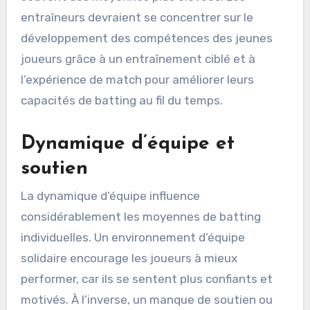
entraîneurs devraient se concentrer sur le
développement des compétences des jeunes
joueurs grâce à un entraînement ciblé et à
l’expérience de match pour améliorer leurs
capacités de batting au fil du temps.
Dynamique d’équipe et
soutien
La dynamique d’équipe influence
considérablement les moyennes de batting
individuelles. Un environnement d’équipe
solidaire encourage les joueurs à mieux
performer, car ils se sentent plus confiants et
motivés. À l’inverse, un manque de soutien ou