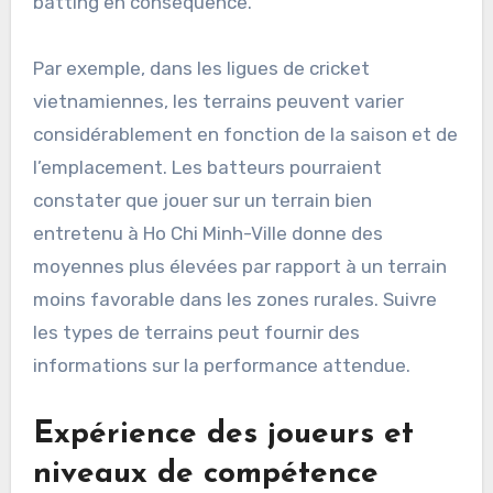
batting en conséquence.
Par exemple, dans les ligues de cricket
vietnamiennes, les terrains peuvent varier
considérablement en fonction de la saison et de
l’emplacement. Les batteurs pourraient
constater que jouer sur un terrain bien
entretenu à Ho Chi Minh-Ville donne des
moyennes plus élevées par rapport à un terrain
moins favorable dans les zones rurales. Suivre
les types de terrains peut fournir des
informations sur la performance attendue.
Expérience des joueurs et
niveaux de compétence