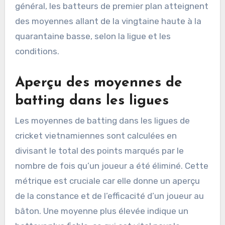
général, les batteurs de premier plan atteignent
des moyennes allant de la vingtaine haute à la
quarantaine basse, selon la ligue et les
conditions.
Aperçu des moyennes de
batting dans les ligues
Les moyennes de batting dans les ligues de
cricket vietnamiennes sont calculées en
divisant le total des points marqués par le
nombre de fois qu’un joueur a été éliminé. Cette
métrique est cruciale car elle donne un aperçu
de la constance et de l’efficacité d’un joueur au
bâton. Une moyenne plus élevée indique un