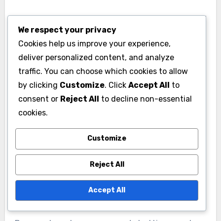
We respect your privacy
Cookies help us improve your experience,
deliver personalized content, and analyze
traffic. You can choose which cookies to allow
by clicking
Customize
. Click
Accept All
to
consent or
Reject All
to decline non-essential
cookies.
Comment analyser les
Customize
moyennes de batting
Reject All
pour la sélection des
Accept All
joueurs ?