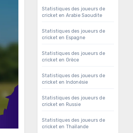
Statistiques des joueurs de
cricket en Arabie Saoudite
Statistiques des joueurs de
cricket en Espagne
Statistiques des joueurs de
cricket en Grèce
Statistiques des joueurs de
cricket en Indonésie
Statistiques des joueurs de
cricket en Russie
Statistiques des joueurs de
cricket en Thaïlande