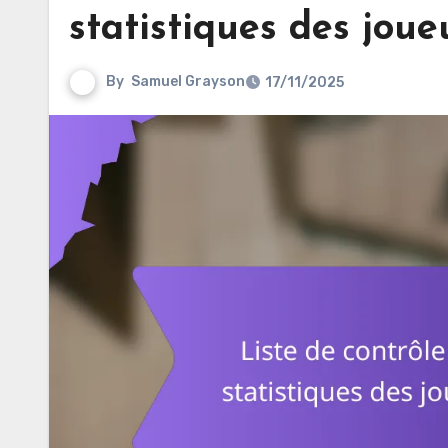
statistiques des joue
By
Samuel Grayson
17/11/2025