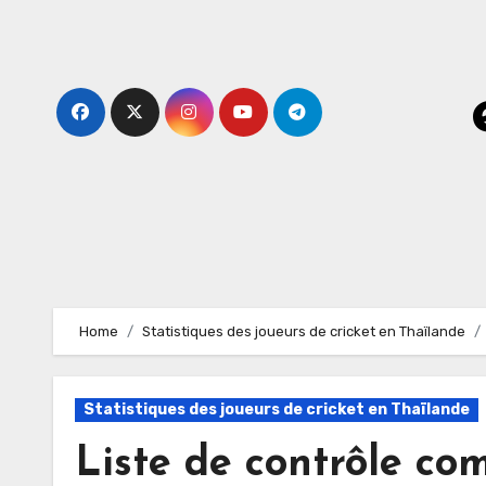
Skip
to
content
Home
Statistiques des joueurs de cricket en Thaïlande
Statistiques des joueurs de cricket en Thaïlande
Liste de contrôle co