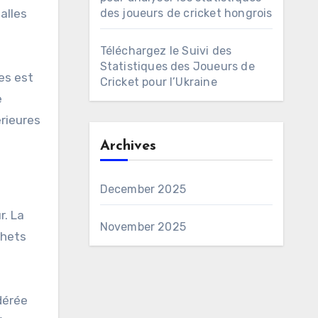
alles
des joueurs de cricket hongrois
Téléchargez le Suivi des
Statistiques des Joueurs de
es est
Cricket pour l’Ukraine
e
rieures
Archives
December 2025
r. La
November 2025
chets
dérée