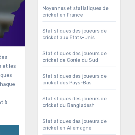
Moyennes et statistiques de
cricket en France
Statistiques des joueurs de
cricket aux États-Unis
Statistiques des joueurs de
cricket de Corée du Sud
 et les
iques
Statistiques des joueurs de
cricket des Pays-Bas
 chaque
Statistiques des joueurs de
nt à
cricket du Bangladesh
Statistiques des joueurs de
cricket en Allemagne