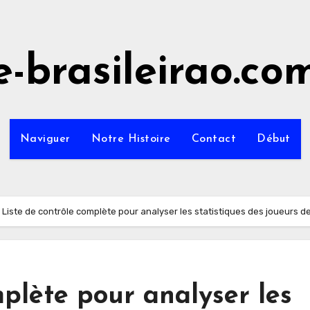
e-brasileirao.co
Naviguer
Notre Histoire
Contact
Début
Liste de contrôle complète pour analyser les statistiques des joueurs d
mplète pour analyser les