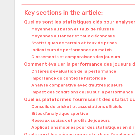
Key sections in the article:
Quelles sont les statistiques clés pour analyser
Moyennes au bâton et taux de réussite
Moyennes au lancer et taux d’économie
Statistiques de terrain et taux de prises
Indicateurs de performance en match
Classements et comparaisons des joueurs
Comment évaluer la performance des joueurs de
Critères d’évaluation de la performance
Importance du contexte historique
Analyse comparative avec d’autres joueurs
Impact des conditions de jeu sur la performance
Quelles plateformes fournissent des statistique
Conseils de cricket et associations officiels
Sites d’analytique sportive
Réseaux sociaux et profils de joueurs
Applications mobiles pour des statistiques en di
Quels sont les pièges courants dans l’analyse d