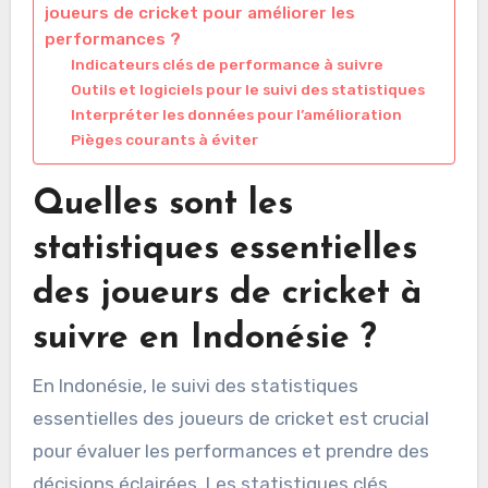
joueurs de cricket pour améliorer les
performances ?
Indicateurs clés de performance à suivre
Outils et logiciels pour le suivi des statistiques
Interpréter les données pour l’amélioration
Pièges courants à éviter
Quelles sont les
statistiques essentielles
des joueurs de cricket à
suivre en Indonésie ?
En Indonésie, le suivi des statistiques
essentielles des joueurs de cricket est crucial
pour évaluer les performances et prendre des
décisions éclairées. Les statistiques clés