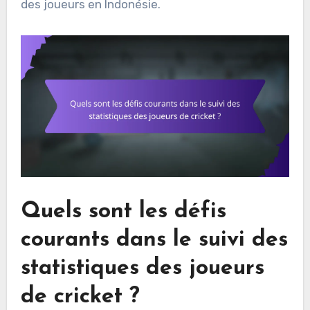
des joueurs en Indonésie.
Quels sont les défis
courants dans le suivi des
statistiques des joueurs
de cricket ?