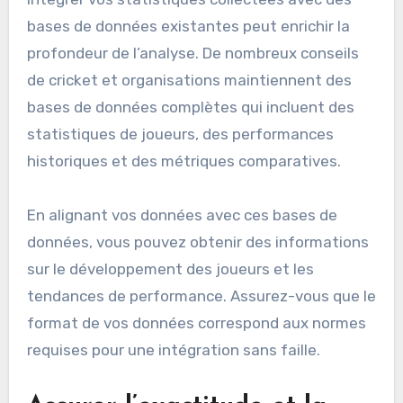
bases de données existantes peut enrichir la
profondeur de l’analyse. De nombreux conseils
de cricket et organisations maintiennent des
bases de données complètes qui incluent des
statistiques de joueurs, des performances
historiques et des métriques comparatives.
En alignant vos données avec ces bases de
données, vous pouvez obtenir des informations
sur le développement des joueurs et les
tendances de performance. Assurez-vous que le
format de vos données correspond aux normes
requises pour une intégration sans faille.