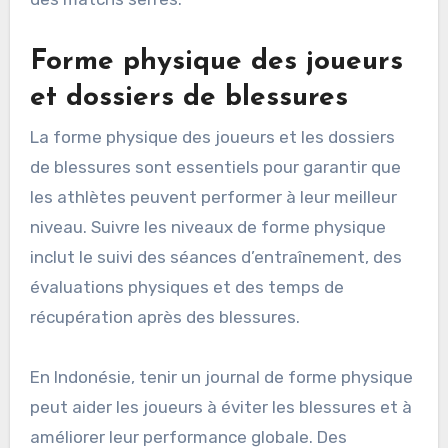
Forme physique des joueurs
et dossiers de blessures
La forme physique des joueurs et les dossiers
de blessures sont essentiels pour garantir que
les athlètes peuvent performer à leur meilleur
niveau. Suivre les niveaux de forme physique
inclut le suivi des séances d’entraînement, des
évaluations physiques et des temps de
récupération après des blessures.
En Indonésie, tenir un journal de forme physique
peut aider les joueurs à éviter les blessures et à
améliorer leur performance globale. Des