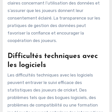
claires concernant l’utilisation des données et
s’assurer que les joueurs donnent leur
consentement éclairé. La transparence sur les
pratiques de gestion des données peut
favoriser la confiance et encourager la
coopération des joueurs.
Difficultés techniques avec
les logiciels
Les difficultés techniques avec les logiciels
peuvent entraver le suivi efficace des
statistiques des joueurs de cricket. Des
problèmes tels que des bogues logiciels, des
problèmes de compatibilité ou une formation