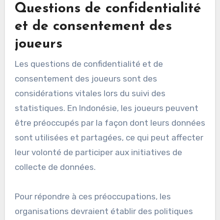
Questions de confidentialité
et de consentement des
joueurs
Les questions de confidentialité et de
consentement des joueurs sont des
considérations vitales lors du suivi des
statistiques. En Indonésie, les joueurs peuvent
être préoccupés par la façon dont leurs données
sont utilisées et partagées, ce qui peut affecter
leur volonté de participer aux initiatives de
collecte de données.
Pour répondre à ces préoccupations, les
organisations devraient établir des politiques