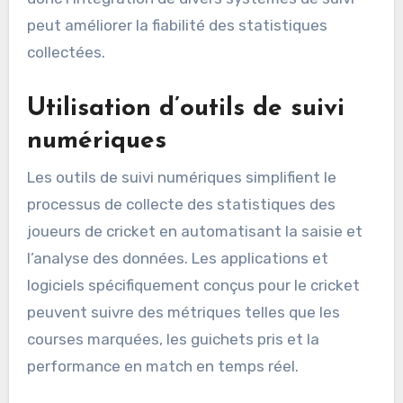
peut améliorer la fiabilité des statistiques
collectées.
Utilisation d’outils de suivi
numériques
Les outils de suivi numériques simplifient le
processus de collecte des statistiques des
joueurs de cricket en automatisant la saisie et
l’analyse des données. Les applications et
logiciels spécifiquement conçus pour le cricket
peuvent suivre des métriques telles que les
courses marquées, les guichets pris et la
performance en match en temps réel.