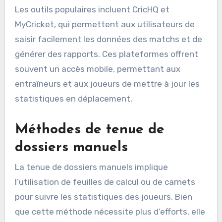
Les outils populaires incluent CricHQ et
MyCricket, qui permettent aux utilisateurs de
saisir facilement les données des matchs et de
générer des rapports. Ces plateformes offrent
souvent un accès mobile, permettant aux
entraîneurs et aux joueurs de mettre à jour les
statistiques en déplacement.
Méthodes de tenue de
dossiers manuels
La tenue de dossiers manuels implique
l’utilisation de feuilles de calcul ou de carnets
pour suivre les statistiques des joueurs. Bien
que cette méthode nécessite plus d’efforts, elle