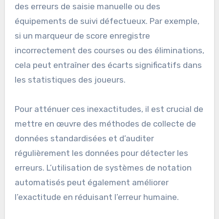
des erreurs de saisie manuelle ou des
équipements de suivi défectueux. Par exemple,
si un marqueur de score enregistre
incorrectement des courses ou des éliminations,
cela peut entraîner des écarts significatifs dans
les statistiques des joueurs.
Pour atténuer ces inexactitudes, il est crucial de
mettre en œuvre des méthodes de collecte de
données standardisées et d’auditer
régulièrement les données pour détecter les
erreurs. L’utilisation de systèmes de notation
automatisés peut également améliorer
l’exactitude en réduisant l’erreur humaine.