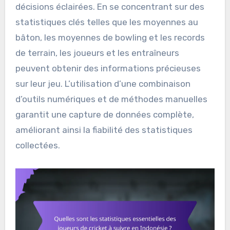
décisions éclairées. En se concentrant sur des
statistiques clés telles que les moyennes au
bâton, les moyennes de bowling et les records
de terrain, les joueurs et les entraîneurs
peuvent obtenir des informations précieuses
sur leur jeu. L’utilisation d’une combinaison
d’outils numériques et de méthodes manuelles
garantit une capture de données complète,
améliorant ainsi la fiabilité des statistiques
collectées.