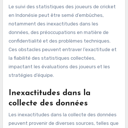
Le suivi des statistiques des joueurs de cricket
en Indonésie peut être semé d’embûches,
notamment des inexactitudes dans les
données, des préoccupations en matière de
confidentialité et des problèmes techniques.
Ces obstacles peuvent entraver l’exactitude et
la fiabilité des statistiques collectées,
impactant les évaluations des joueurs et les
stratégies d’équipe.
Inexactitudes dans la
collecte des données
Les inexactitudes dans la collecte des données
peuvent provenir de diverses sources, telles que