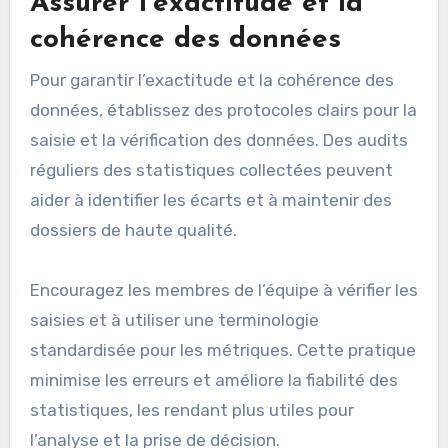
Assurer l’exactitude et la
cohérence des données
Pour garantir l’exactitude et la cohérence des
données, établissez des protocoles clairs pour la
saisie et la vérification des données. Des audits
réguliers des statistiques collectées peuvent
aider à identifier les écarts et à maintenir des
dossiers de haute qualité.
Encouragez les membres de l’équipe à vérifier les
saisies et à utiliser une terminologie
standardisée pour les métriques. Cette pratique
minimise les erreurs et améliore la fiabilité des
statistiques, les rendant plus utiles pour
l’analyse et la prise de décision.