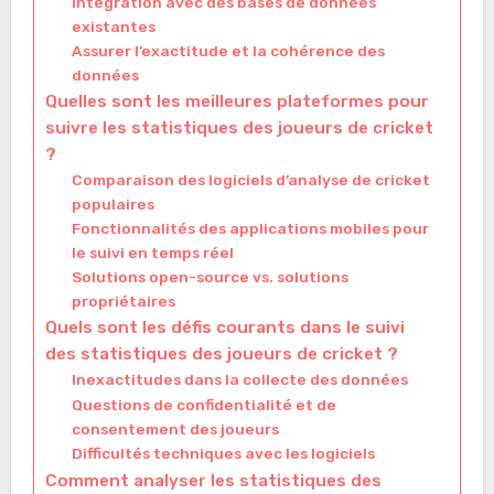
Intégration avec des bases de données
existantes
Assurer l’exactitude et la cohérence des
données
Quelles sont les meilleures plateformes pour
suivre les statistiques des joueurs de cricket
?
Comparaison des logiciels d’analyse de cricket
populaires
Fonctionnalités des applications mobiles pour
le suivi en temps réel
Solutions open-source vs. solutions
propriétaires
Quels sont les défis courants dans le suivi
des statistiques des joueurs de cricket ?
Inexactitudes dans la collecte des données
Questions de confidentialité et de
consentement des joueurs
Difficultés techniques avec les logiciels
Comment analyser les statistiques des