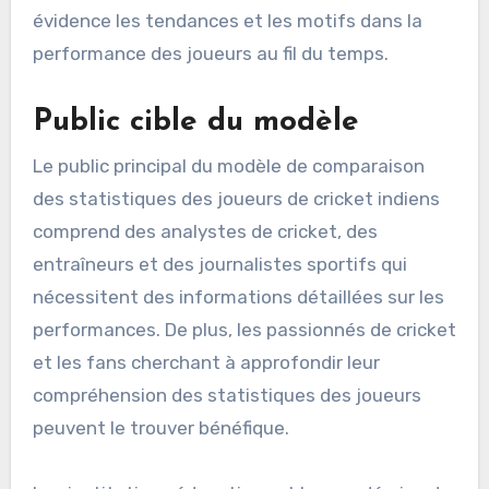
évidence les tendances et les motifs dans la
performance des joueurs au fil du temps.
Public cible du modèle
Le public principal du modèle de comparaison
des statistiques des joueurs de cricket indiens
comprend des analystes de cricket, des
entraîneurs et des journalistes sportifs qui
nécessitent des informations détaillées sur les
performances. De plus, les passionnés de cricket
et les fans cherchant à approfondir leur
compréhension des statistiques des joueurs
peuvent le trouver bénéfique.