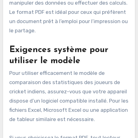
manipuler des données ou effectuer des calculs.
Le format PDF est idéal pour ceux qui préfèrent
un document prêt à l’emploi pour l’impression ou
le partage.
Exigences système pour
utiliser le modèle
Pour utiliser efficacement le modèle de
comparaison des statistiques des joueurs de
cricket indiens, assurez-vous que votre appareil
dispose d’un logiciel compatible installé. Pour les
fichiers Excel, Microsoft Excel ou une application
de tableur similaire est nécessaire.
Si vous choisissez le format PDF, tout lecteur