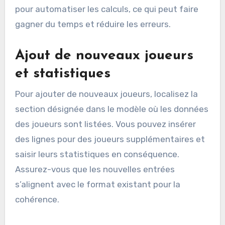
pour automatiser les calculs, ce qui peut faire
gagner du temps et réduire les erreurs.
Ajout de nouveaux joueurs
et statistiques
Pour ajouter de nouveaux joueurs, localisez la
section désignée dans le modèle où les données
des joueurs sont listées. Vous pouvez insérer
des lignes pour des joueurs supplémentaires et
saisir leurs statistiques en conséquence.
Assurez-vous que les nouvelles entrées
s’alignent avec le format existant pour la
cohérence.