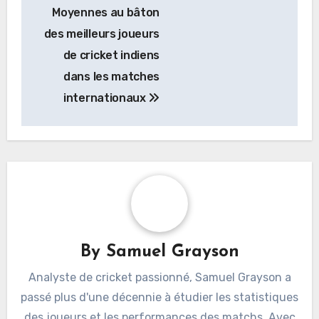
Moyennes au bâton
navigation
des meilleurs joueurs
de cricket indiens
dans les matches
internationaux
By
Samuel Grayson
Analyste de cricket passionné, Samuel Grayson a
passé plus d'une décennie à étudier les statistiques
des joueurs et les performances des matchs. Avec