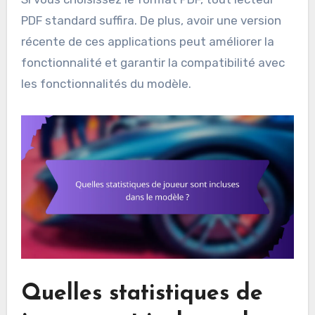
PDF standard suffira. De plus, avoir une version
récente de ces applications peut améliorer la
fonctionnalité et garantir la compatibilité avec
les fonctionnalités du modèle.
Quelles statistiques de