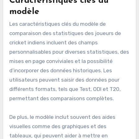
Caractéristiques clés du
modèle
Les caractéristiques clés du modèle de
comparaison des statistiques des joueurs de
cricket indiens incluent des champs
personnalisables pour diverses statistiques, des
mises en page conviviales et la possibilité
d’incorporer des données historiques. Les
utilisateurs peuvent saisir des données pour
différents formats, tels que Test, ODI et T20,
permettant des comparaisons complètes.
De plus, le modèle inclut souvent des aides
visuelles comme des graphiques et des
tableaux, qui peuvent aider à mettre en