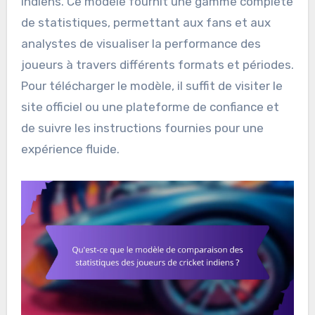
indiens. Ce modèle fournit une gamme complète
de statistiques, permettant aux fans et aux
analystes de visualiser la performance des
joueurs à travers différents formats et périodes.
Pour télécharger le modèle, il suffit de visiter le
site officiel ou une plateforme de confiance et
de suivre les instructions fournies pour une
expérience fluide.