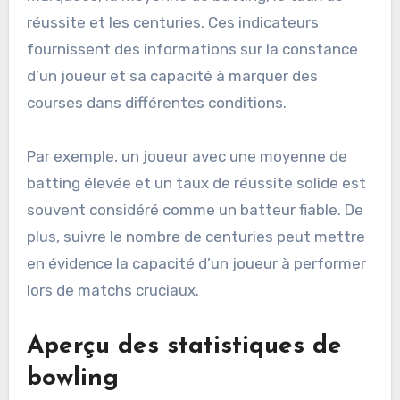
réussite et les centuries. Ces indicateurs
fournissent des informations sur la constance
d’un joueur et sa capacité à marquer des
courses dans différentes conditions.
Par exemple, un joueur avec une moyenne de
batting élevée et un taux de réussite solide est
souvent considéré comme un batteur fiable. De
plus, suivre le nombre de centuries peut mettre
en évidence la capacité d’un joueur à performer
lors de matchs cruciaux.
Aperçu des statistiques de
bowling